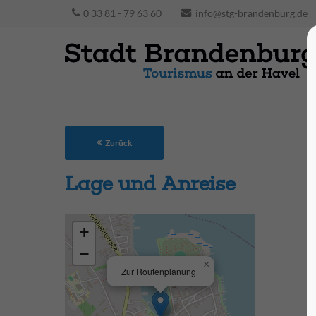
0 33 81 - 79 63 60
info@stg-brandenburg.de
Zurück
Lage und Anreise
+
−
×
Zur Routenplanung