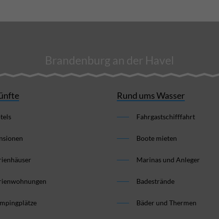
Brandenburg an der Havel
ünfte
Rund ums Wasser
tels
Fahrgastschifffahrt
nsionen
Boote mieten
rienhäuser
Marinas und Anleger
rienwohnungen
Badestrände
mpingplätze
Bäder und Thermen