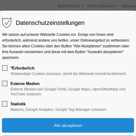
Rechtliches
Informationen
Sitema
Datenschutzeinstellungen
Unterkünfte
Entdecken & Erleben
Wir setzen auf unserer Webseite Cookies ein. Einige von ihnen sind
erforderlich, während andere uns helfen, unser Onlineangebot zu verbessern.
Sie können allen Cookies über den Button "Alle Akzeptieren" zustimmen oder
Ihre Auswahl vornehmen und diese mit dem Button "Auswahl akzeptieren"
speichern.
*Erforderlich
Bootsvermietung Kr
Notwendige Cookies zulassen, damit die Webseite korrekt funktioniert.
Externe Medien
Unter den Linden 17, 14542 Werder (H
Externe Medien wie Google Fonts, Google Maps, OpenStreetMap und
YouTube zulassen.
Statistik
Matomo, Google Analytics, Google Tag Manager zulassen.