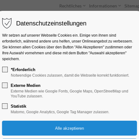
Rechtliches
Informationen
Sitema
Datenschutzeinstellungen
Unterkünfte
Entdecken & Erleben
Wir setzen auf unserer Webseite Cookies ein. Einige von ihnen sind
erforderlich, während andere uns helfen, unser Onlineangebot zu verbessern.
Sie können allen Cookies über den Button "Alle Akzeptieren" zustimmen oder
Ihre Auswahl vornehmen und diese mit dem Button "Auswahl akzeptieren"
speichern.
*Erforderlich
Bootshaus Pritzerbe
Notwendige Cookies zulassen, damit die Webseite korrekt funktioniert.
Externe Medien
Hafenstraße 24, 14798 Havelsee
Externe Medien wie Google Fonts, Google Maps, OpenStreetMap und
YouTube zulassen.
Statistik
Matomo, Google Analytics, Google Tag Manager zulassen.