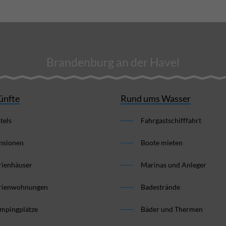
Brandenburg an der Havel
ünfte
Rund ums Wasser
tels
Fahrgastschifffahrt
nsionen
Boote mieten
rienhäuser
Marinas und Anleger
rienwohnungen
Badestrände
mpingplätze
Bäder und Thermen