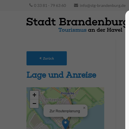
0 33 81 - 79 63 60
info@stg-brandenburg.de
Zurück
Lage und Anreise
+
−
×
Zur Routenplanung