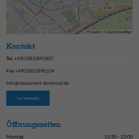
Leaflet
|
©
OpenStreetMap
Kontakt
Tel.
+49(3381)891807
Fax
+49(3381)890334
info@restaurant-dominsel.de
zur Webseite
Öffnungs­zeiten
Montag
11:30 - 22:00